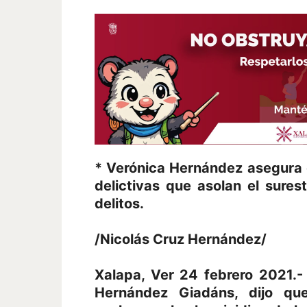
* Verónica Hernández asegura 
delictivas que asolan el sure
delitos.
/Nicolás Cruz Hernández/
Xalapa, Ver 24 febrero 2021.-
Hernández Giadáns, dijo qu