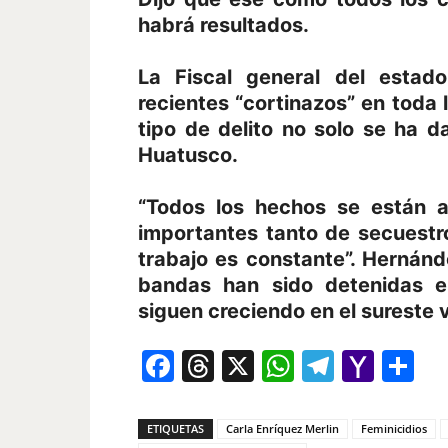
habrá resultados.
La Fiscal general del estad
recientes “cortinazos” en toda 
tipo de delito no solo se ha 
Huatusco.
“Todos los hechos se están 
importantes tanto de secuestr
trabajo es constante”. Hernán
bandas han sido detenidas en
siguen creciendo en el sureste
Facebook
Threads
X
WhatsAp
Telegr
Yah
Co
Mail
ETIQUETAS
Carla Enríquez Merlin
Feminicidios