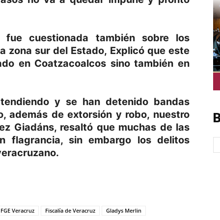
o fue cuestionada también sobre los
la zona sur del Estado, Explicó que este
dado en Coatzacoalcos sino también en
atendiendo y se han detenido bandas
o, además de extorsión y robo, nuestro
B
dez Giadáns, resaltó que muchas de las
 flagrancia, sin embargo los delitos
 veracruzano.
p
am
oo
mpartir
FGE Veracruz
Fiscalía de Veracruz
Gladys Merlin