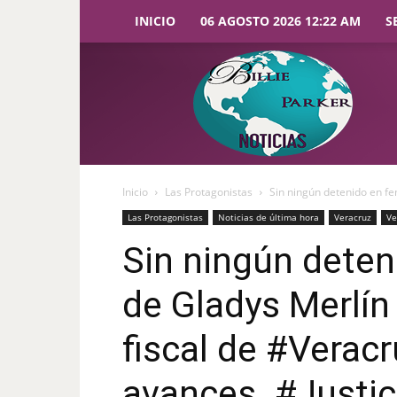
INICIO
06 AGOSTO 2026 12:22 AM
S
Billie
Parker
Noticias
Inicio
Las Protagonistas
Sin ningún detenido en fem
Las Protagonistas
Noticias de última hora
Veracruz
Ve
Sin ningún deten
de Gladys Merlín 
fiscal de #Verac
avances. #Justi