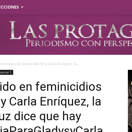
ECCIONES
inicidios de Gladys Merlín y Carla Enríquez, la...
racruz 1
ido en feminicidios
y Carla Enríquez, la
ruz dice que hay
ciaParaGladysyCarla