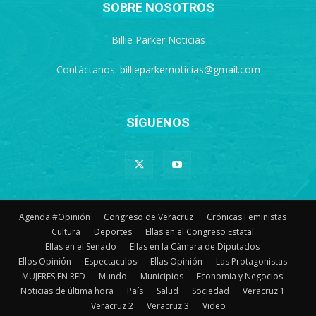
SOBRE NOSOTROS
Billie Parker Noticias
Contáctanos:
billieparkernoticias@gmail.com
SÍGUENOS
Agenda #Opinión
Congreso de Veracruz
Crónicas Feministas
Cultura
Deportes
Ellas en el Congreso Estatal
Ellas en el Senado
Ellas en la Cámara de Diputados
Ellos Opinión
Espectaculos
Ellas Opinión
Las Protagonistas
MUJERES EN RED
Mundo
Municipios
Economia y Negocios
Noticias de última hora
País
Salud
Sociedad
Veracruz 1
Veracruz 2
Veracruz 3
Video