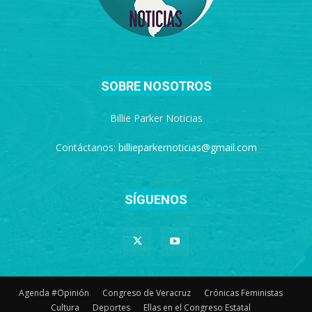
SOBRE NOSOTROS
Billie Parker Noticias
Contáctanos:
billieparkernoticias@gmail.com
SÍGUENOS
Agenda #Opinión
Congreso de Veracruz
Crónicas Feministas
Cultura
Deportes
Ellas en el Congreso Estatal