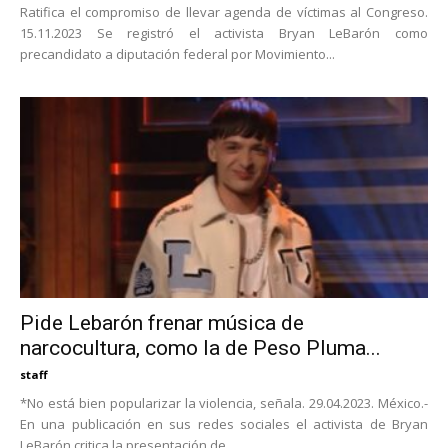
Ratifica el compromiso de llevar agenda de víctimas al Congreso.
15.11.2023 Se registró el activista Bryan LeBarón como
precandidato a diputación federal por Movimiento...
Pide Lebarón frenar música de
narcocultura, como la de Peso Pluma...
staff
*No está bien popularizar la violencia, señala. 29.04.2023. México.-
En una publicación en sus redes sociales el activista de Bryan
LeBarón critica la presentación de...