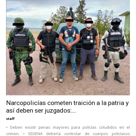
Narcopolicías cometen traición a la patria y
así deben ser juzgados:...
staff
• Deben existir penas mayores para policías coludidos en el
crimen. • SEDENA debería controlar de cuerpos policíacos