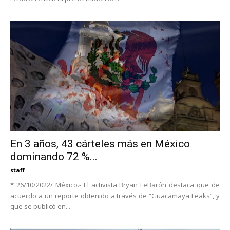
En 3 años, 43 cárteles más en México
dominando 72 %...
staff
* 26/10/2022/ México.- El activista Bryan LeBarón destaca que de
acuerdo a un reporte obtenido a través de “Guacamaya Leaks”, y
que se publicó en...