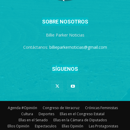
SOBRE NOSOTROS
Billie Parker Noticias
Contáctanos:
billieparkernoticias@gmail.com
SÍGUENOS
Agenda #Opinión
Congreso de Veracruz
Crónicas Feministas
Cultura
Deportes
Ellas en el Congreso Estatal
Ellas en el Senado
Ellas en la Cámara de Diputados
Ellos Opinión
Espectaculos
Ellas Opinión
Las Protagonistas