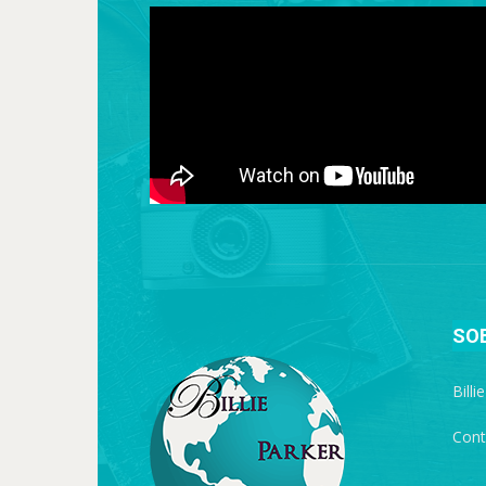
SO
Billi
Cont