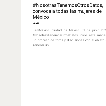
#NosotrasTenemosOtrosDatos,
convoca a todas las mujeres de
México
staff
SemMéxico. Ciudad de México. 01 de junio 202
#NosotrasTenemosOtrosDatos inició esta maña
un proceso de foros y discusiones con el objeto
generar un...