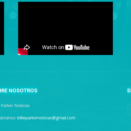
BRE NOSOTROS
S
e Parker Noticias
áctanos:
billieparkernoticias@gmail.com