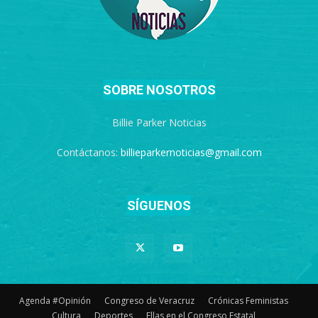
SOBRE NOSOTROS
Billie Parker Noticias
Contáctanos:
billieparkernoticias@gmail.com
SÍGUENOS
Agenda #Opinión
Congreso de Veracruz
Crónicas Feministas
Cultura
Deportes
Ellas en el Congreso Estatal