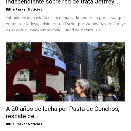
independiente sobre red de trata Jeffrey...
Billie Parker Noticias
*«Nadie es demasiado rico o demasiado poderoso para estar por
encima de la ley», advirtieron. / Escrito por Wendy Rayón Garay/
23.02.2026 /CimacNoticias.com/ Ciudad de México.- De...
A 20 años de lucha por Pasta de Conchos,
rescate de...
Billie Parker Noticias