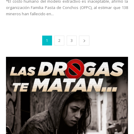
*El costo humano del modelo extractivo es inaceptable, afirmó la
organización Familia Pasta de Conchos (OFPC), al estimar que 138
mineros han fallecido en...
1
2
3