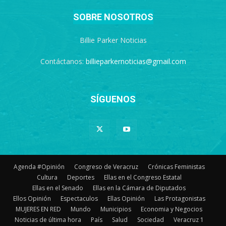
SOBRE NOSOTROS
Billie Parker Noticias
Contáctanos:
billieparkernoticias@gmail.com
SÍGUENOS
Agenda #Opinión
Congreso de Veracruz
Crónicas Feministas
Cultura
Deportes
Ellas en el Congreso Estatal
Ellas en el Senado
Ellas en la Cámara de Diputados
Ellos Opinión
Espectaculos
Ellas Opinión
Las Protagonistas
MUJERES EN RED
Mundo
Municipios
Economia y Negocios
Noticias de última hora
País
Salud
Sociedad
Veracruz 1