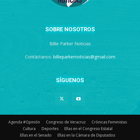
SOBRE NOSOTROS
Billie Parker Noticias
Contáctanos:
billieparkernoticias@gmail.com
SÍGUENOS
Agenda #Opinión
Congreso de Veracruz
Crónicas Feministas
Cultura
Deportes
Ellas en el Congreso Estatal
Ellas en el Senado
Ellas en la Cámara de Diputados