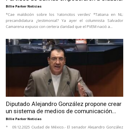
Billie Parker Noticias
*Cae maldición sobre los ‘ratoncitos verdes’ *Tatiana en NL:
precandidatura ¿testimonial? Ya ayer el columnista Salvador
Camarena expuso con certera claridad que el PVEM nació a...
Diputado Alejandro González propone crear
un sistema de medios de comunicación...
Billie Parker Noticias
* 09.12.2025 Ciudad de México.- El senador Alejandro González