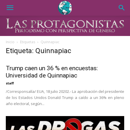
Inicio
Etiquetas
Quinnapiac
Etiqueta: Quinnapiac
Trump caen un 36 % en encuestas:
Universidad de Quinnapiac
staff
/Corresponsalía/ EUA, 18 julio 20202.- La aprobación del presidente
de los Estados Unidos Donald Trump a caído a un 36% en pleno
año electoral, según...