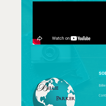
SO
Billi
Cont