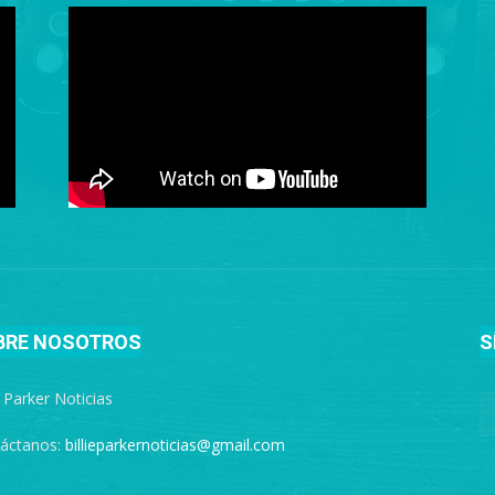
BRE NOSOTROS
S
e Parker Noticias
áctanos:
billieparkernoticias@gmail.com