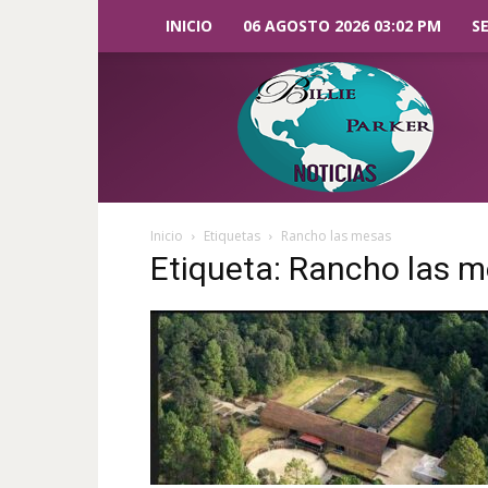
INICIO
06 AGOSTO 2026 03:02 PM
S
Billie
Parker
Noticias
Inicio
Etiquetas
Rancho las mesas
Etiqueta: Rancho las 