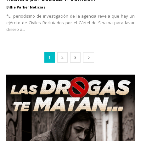
Billie Parker Noticias
*El periodismo de investigación de la agencia revela que hay un
ejército de Civiles Reclutados por el Cártel de Sinaloa para lavar
dinero a...
1
2
3