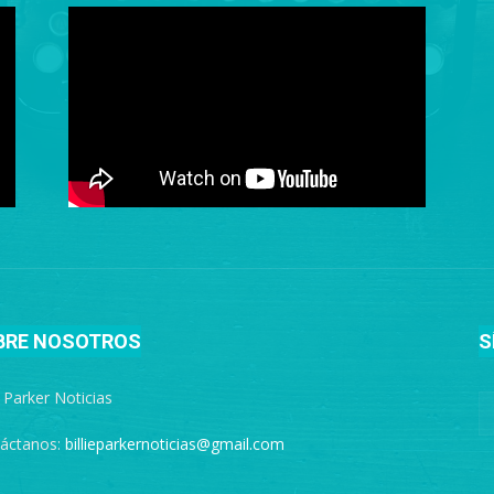
BRE NOSOTROS
S
e Parker Noticias
áctanos:
billieparkernoticias@gmail.com