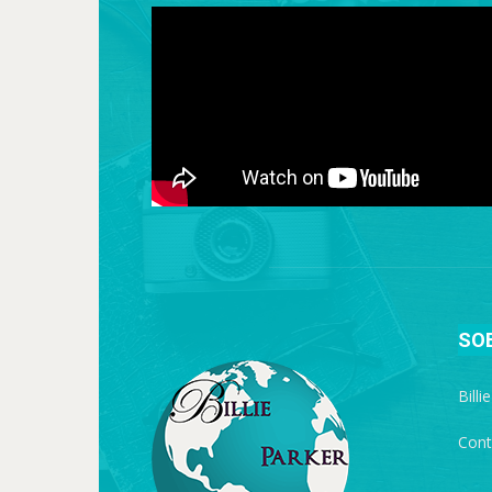
SO
Billi
Cont