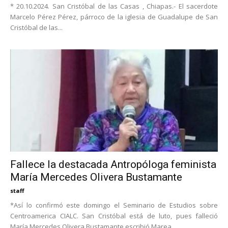
* 20.10.2024. San Cristóbal de las Casas , Chiapas.- El sacerdote
Marcelo Pérez Pérez, párroco de la iglesia de Guadalupe de San
Cristóbal de las...
Fallece la destacada Antropóloga feminista
María Mercedes Olivera Bustamante
staff
*Así lo confirmó este domingo el Seminario de Estudios sobre
Centroamerica CIALC. San Cristóbal está de luto, pues falleció
María Mercedes Olivera Bustamante escribió Marea...