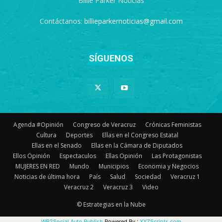
Billie Parker Noticias
Contáctanos:
billieparkernoticias@gmail.com
SÍGUENOS
Agenda #Opinión
Congreso de Veracruz
Crónicas Feministas
Cultura
Deportes
Ellas en el Congreso Estatal
Ellas en el Senado
Ellas en la Cámara de Diputados
Ellos Opinión
Espectaculos
Ellas Opinión
Las Protagonistas
MUJERES EN RED
Mundo
Municipios
Economia y Negocios
Noticias de última hora
País
Salud
Sociedad
Veracruz 1
Veracruz 2
Veracruz 3
Video
© Estrategias en la Nube
WP2Social Auto Publish
Powered By :
XYZScripts.com