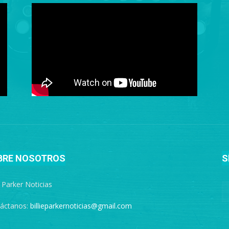
BRE NOSOTROS
S
e Parker Noticias
áctanos:
billieparkernoticias@gmail.com