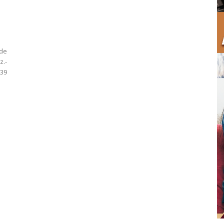
 de
z.-
39