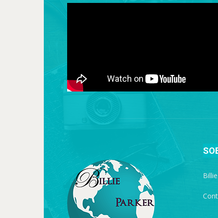
SO
Billi
Cont