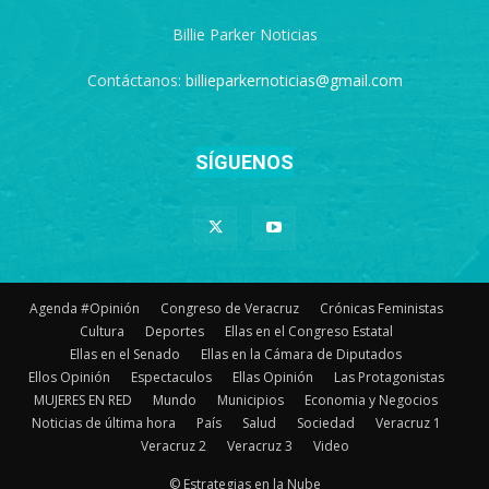
Billie Parker Noticias
Contáctanos:
billieparkernoticias@gmail.com
SÍGUENOS
Agenda #Opinión
Congreso de Veracruz
Crónicas Feministas
Cultura
Deportes
Ellas en el Congreso Estatal
Ellas en el Senado
Ellas en la Cámara de Diputados
Ellos Opinión
Espectaculos
Ellas Opinión
Las Protagonistas
MUJERES EN RED
Mundo
Municipios
Economia y Negocios
Noticias de última hora
País
Salud
Sociedad
Veracruz 1
Veracruz 2
Veracruz 3
Video
© Estrategias en la Nube