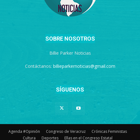
SOBRE NOSOTROS
Billie Parker Noticias
Contáctanos:
billieparkernoticias@gmail.com
SÍGUENOS
Agenda #Opinión
Congreso de Veracruz
Crónicas Feministas
Cultura
Deportes
Ellas en el Congreso Estatal