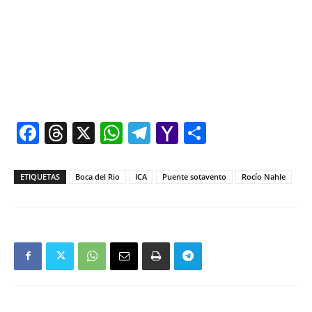
Facebook
Threads
X
WhatsApp
Telegram
Yahoo
Comparti
Mail
ETIQUETAS
Boca del Rio
ICA
Puente sotavento
Rocío Nahle