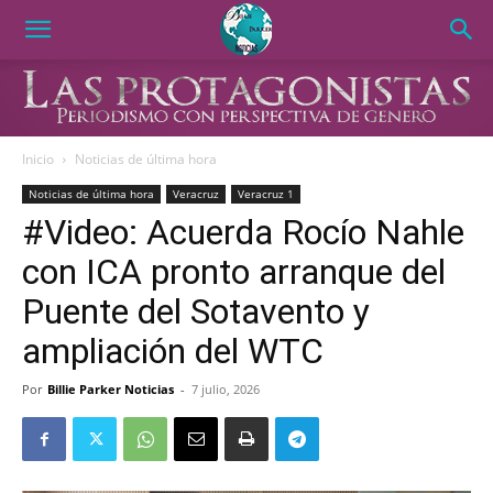
Inicio
Noticias de última hora
Noticias de última hora
Veracruz
Veracruz 1
#Video: Acuerda Rocío Nahle
con ICA pronto arranque del
Puente del Sotavento y
ampliación del WTC
Por
Billie Parker Noticias
-
7 julio, 2026