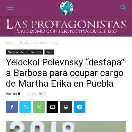
Inicio
Noticias de última hora
Noticias de última hora
País
Yeidckol Polevnsky “destapa”
a Barbosa para ocupar cargo
de Martha Erika en Puebla
Por
staff
-
1 enero, 2019