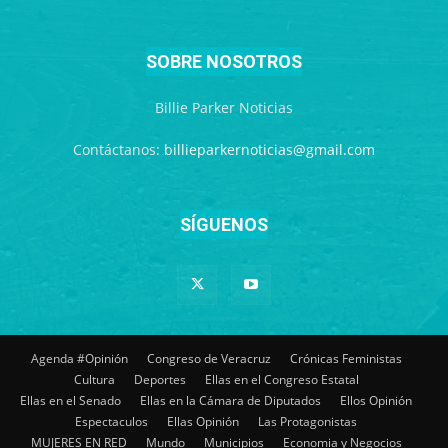
SOBRE NOSOTROS
Billie Parker Noticias
Contáctanos:
billieparkernoticias@gmail.com
SÍGUENOS
Agenda #Opinión
Congreso de Veracruz
Crónicas Feministas
Cultura
Deportes
Ellas en el Congreso Estatal
Ellas en el Senado
Ellas en la Cámara de Diputados
Ellos Opinión
Espectaculos
Ellas Opinión
Las Protagonistas
MUJERES EN RED
Mundo
Municipios
Economia y Negocios