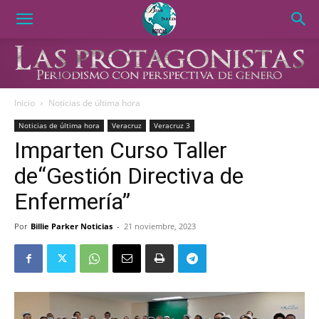
Inicio
Noticias de última hora
Noticias de última hora
Veracruz
Veracruz 3
Imparten Curso Taller
de“Gestión Directiva de
Enfermería”
Por
Billie Parker Noticias
-
21 noviembre, 2023