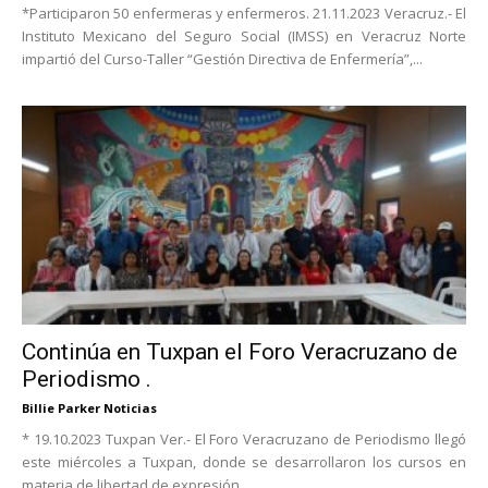
*Participaron 50 enfermeras y enfermeros. 21.11.2023 Veracruz.- El
Instituto Mexicano del Seguro Social (IMSS) en Veracruz Norte
impartió del Curso-Taller “Gestión Directiva de Enfermería”,...
Continúa en Tuxpan el Foro Veracruzano de
Periodismo .
Billie Parker Noticias
* 19.10.2023 Tuxpan Ver.- El Foro Veracruzano de Periodismo llegó
este miércoles a Tuxpan, donde se desarrollaron los cursos en
materia de libertad de expresión...