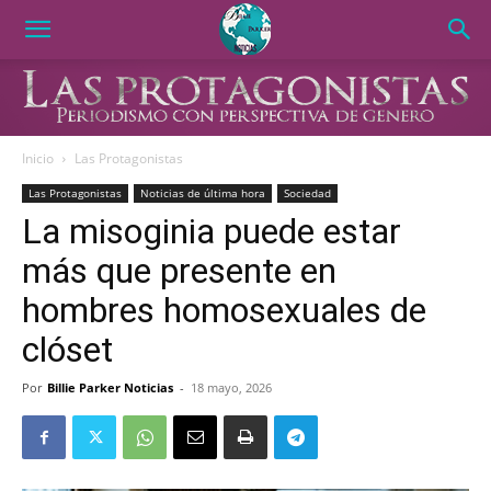
Inicio
Las Protagonistas
Las Protagonistas
Noticias de última hora
Sociedad
La misoginia puede estar
más que presente en
hombres homosexuales de
clóset
Por
Billie Parker Noticias
-
18 mayo, 2026