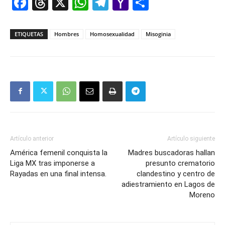
Facebook
Threads
X
WhatsApp
Telegram
Yahoo
Comparti
Mail
ETIQUETAS
Hombres
Homosexualidad
Misoginia
Artículo anterior
Artículo siguiente
América femenil conquista la
Madres buscadoras hallan
Liga MX tras imponerse a
presunto crematorio
Rayadas en una final intensa.
clandestino y centro de
adiestramiento en Lagos de
Moreno