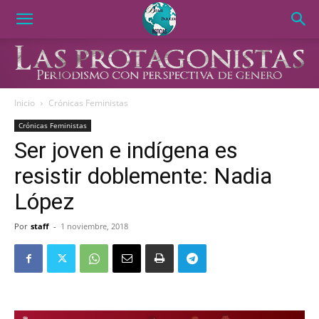
Inicio
Crónicas Feministas
Crónicas Feministas
Ser joven e indígena es
resistir doblemente: Nadia
López
Por
staff
-
1 noviembre, 2018