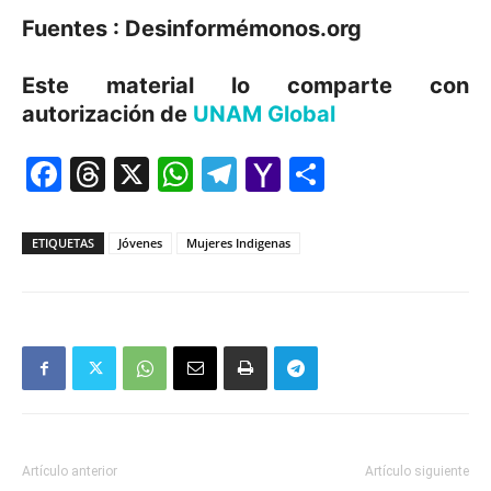
Fuentes : Desinformémonos.org
Este material lo comparte con
autorización de
UNAM Global
Facebook
Threads
X
WhatsApp
Telegram
Yahoo
Comparti
Mail
ETIQUETAS
Jóvenes
Mujeres Indigenas
Artículo anterior
Artículo siguiente