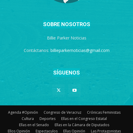
SOBRE NOSOTROS
Billie Parker Noticias
Contáctanos:
billieparkernoticias@gmail.com
SÍGUENOS
Agenda #Opinión
Congreso de Veracruz
Crónicas Feministas
Cultura
Deportes
Ellas en el Congreso Estatal
Ellas en el Senado
Ellas en la Cámara de Diputados
Ellos Opinión
Espectaculos
Ellas Opinión
Las Protagonistas