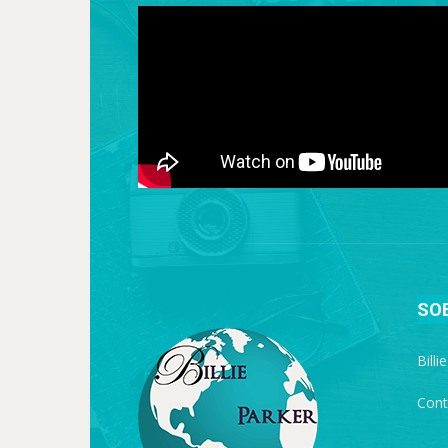
SO
Billi
Cont