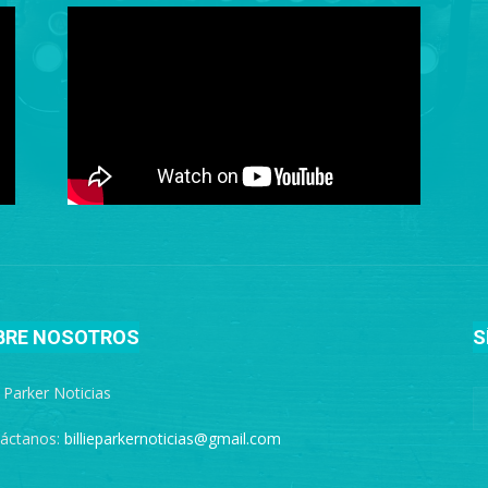
BRE NOSOTROS
S
e Parker Noticias
áctanos:
billieparkernoticias@gmail.com