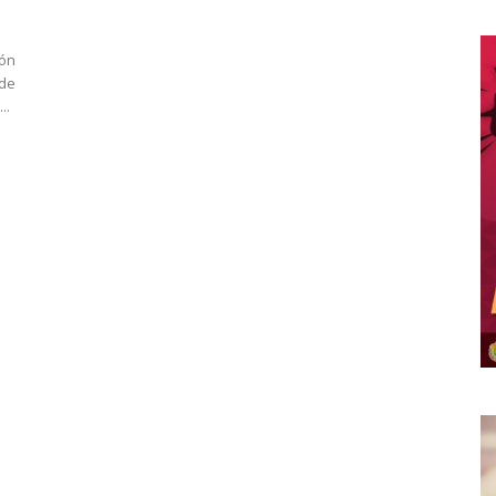
ión
de
..