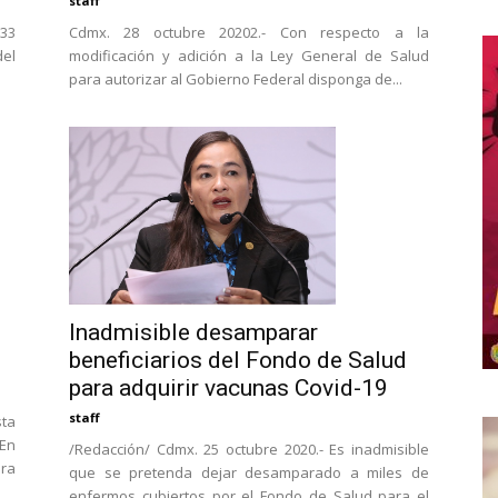
staff
Cdmx. 28 octubre 20202.- Con respecto a la
 33
modificación y adición a la Ley General de Salud
del
para autorizar al Gobierno Federal disponga de...
Inadmisible desamparar
beneficiarios del Fondo de Salud
para adquirir vacunas Covid-19
staff
sta
 En
/Redacción/ Cdmx. 25 octubre 2020.- Es inadmisible
ra
que se pretenda dejar desamparado a miles de
enfermos cubiertos por el Fondo de Salud para el