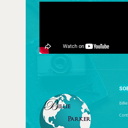
SO
Billi
Cont