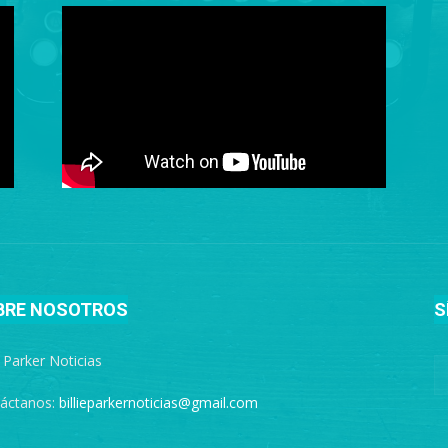
BRE NOSOTROS
S
e Parker Noticias
áctanos:
billieparkernoticias@gmail.com