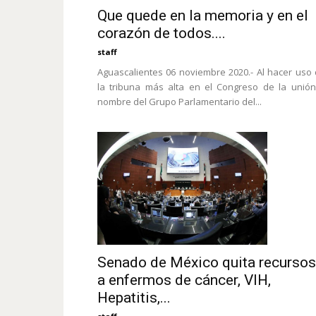
Que quede en la memoria y en el
corazón de todos....
staff
Aguascalientes 06 noviembre 2020.- Al hacer uso
la tribuna más alta en el Congreso de la unió
nombre del Grupo Parlamentario del...
Senado de México quita recursos
a enfermos de cáncer, VIH,
Hepatitis,...