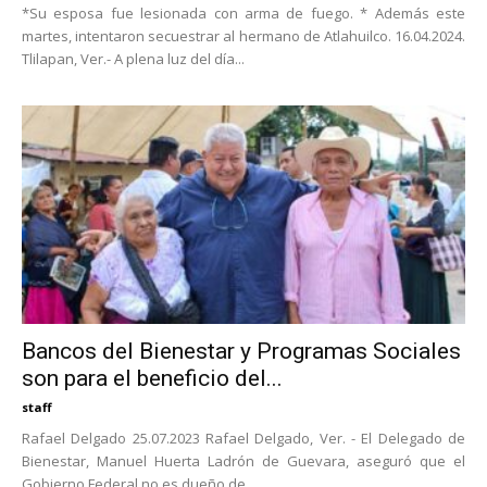
*Su esposa fue lesionada con arma de fuego. * Además este
martes, intentaron secuestrar al hermano de Atlahuilco. 16.04.2024.
Tlilapan, Ver.- A plena luz del día...
Bancos del Bienestar y Programas Sociales
son para el beneficio del...
staff
Rafael Delgado 25.07.2023 Rafael Delgado, Ver. - El Delegado de
Bienestar, Manuel Huerta Ladrón de Guevara, aseguró que el
Gobierno Federal no es dueño de...