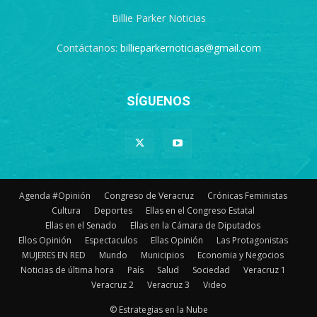
Billie Parker Noticias
Contáctanos:
billieparkernoticias@gmail.com
SÍGUENOS
Agenda #Opinión
Congreso de Veracruz
Crónicas Feministas
Cultura
Deportes
Ellas en el Congreso Estatal
Ellas en el Senado
Ellas en la Cámara de Diputados
Ellos Opinión
Espectaculos
Ellas Opinión
Las Protagonistas
MUJERES EN RED
Mundo
Municipios
Economia y Negocios
Noticias de última hora
País
Salud
Sociedad
Veracruz 1
Veracruz 2
Veracruz 3
Video
© Estrategias en la Nube