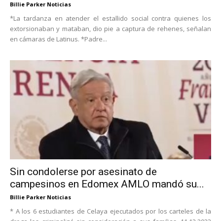
Billie Parker Noticias
*La tardanza en atender el estallido social contra quienes los
extorsionaban y mataban, dio pie a captura de rehenes, señalan
en cámaras de Latinus. *Padre...
Sin condolerse por asesinato de
campesinos en Edomex AMLO mandó su...
Billie Parker Noticias
* A los 6 estudiantes de Celaya ejecutados por los carteles de la