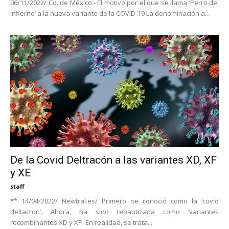
06/11/2022/ Cd. de México.- El motivo por el que se llama ‘Perro del
infierno’ a la nueva variante de la COVID-19 La denominación a...
De la Covid Deltracón a las variantes XD, XF
y XE
staff
** 14/04/2022/ Newtral.es/ Primero se conoció como la ‘covid
deltacron’. Ahora, ha sido rebautizada como ‘variantes
recombinantes XD y XF’. En realidad, se trata...