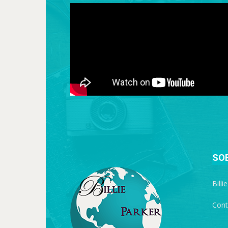
SO
Billi
Cont