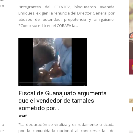
ero
"Integrantes del CECyTEV, bloquearon avenida
Enríquez, exigen la renuncia del Director General por
abusos de autoridad, prepotencia y amiguismo.
*Cómo sucedió en el COBAEV la...
Fiscal de Guanajuato argumenta
que el vendedor de tamales
sometido por...
staff
*La declaración se viraliza y es rudamente criticada
a a
por la comunidada nacional al conocerse la de
er