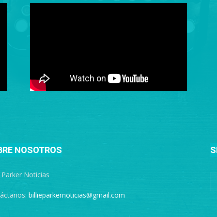
BRE NOSOTROS
S
e Parker Noticias
áctanos:
billieparkernoticias@gmail.com