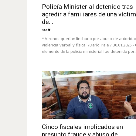
Policía Ministerial detenido tras
agredir a familiares de una vícti
de...
staff
* Vecinos querían lincharlo por abuso de autorida
violencia verbal y física. /Darío Pale / 30.01,2025.-
elemento de la policía ministerial fue detenido por..
Cinco fiscales implicados en
presunto fraude y abuso de