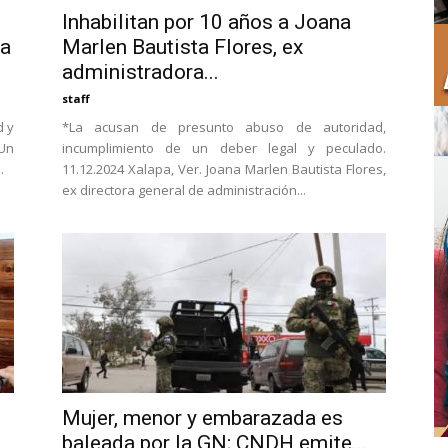
Inhabilitan por 10 años a Joana
ma
Marlen Bautista Flores, ex
administradora...
staff
d y
*La acusan de presunto abuso de autoridad,
 Un
incumplimiento de un deber legal y peculado.
.
11.12.2024 Xalapa, Ver. Joana Marlen Bautista Flores,
ex directora general de administración...
Mujer, menor y embarazada es
baleada por la GN; CNDH emite...