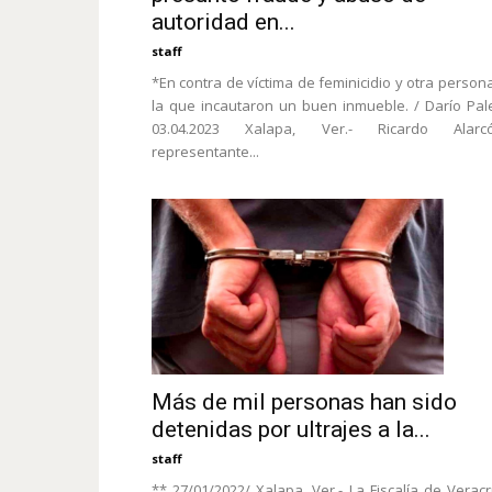
autoridad en...
staff
*En contra de víctima de feminicidio y otra person
la que incautaron un buen inmueble. / Darío Pal
03.04.2023 Xalapa, Ver.- Ricardo Alarcó
representante...
Más de mil personas han sido
detenidas por ultrajes a la...
staff
** 27/01/2022/ Xalapa, Ver.- La Fiscalía de Verac