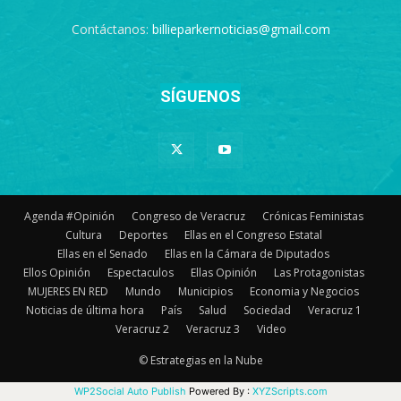
Contáctanos:
billieparkernoticias@gmail.com
SÍGUENOS
Agenda #Opinión
Congreso de Veracruz
Crónicas Feministas
Cultura
Deportes
Ellas en el Congreso Estatal
Ellas en el Senado
Ellas en la Cámara de Diputados
Ellos Opinión
Espectaculos
Ellas Opinión
Las Protagonistas
MUJERES EN RED
Mundo
Municipios
Economia y Negocios
Noticias de última hora
País
Salud
Sociedad
Veracruz 1
Veracruz 2
Veracruz 3
Video
© Estrategias en la Nube
WP2Social Auto Publish
Powered By :
XYZScripts.com