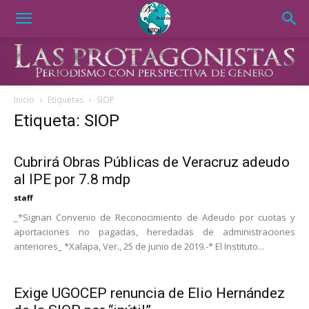
Inicio
Etiquetas
SIOP
Etiqueta: SIOP
Cubrirá Obras Públicas de Veracruz adeudo
al IPE por 7.8 mdp
staff
_*Signan Convenio de Reconocimiento de Adeudo por cuotas y
aportaciones no pagadas, heredadas de administraciones
anteriores_ *Xalapa, Ver., 25 de junio de 2019.-* El Instituto...
Exige UGOCEP renuncia de Elio Hernández