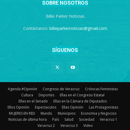
SOBRE NOSOTROS
Billie Parker Noticias
Contáctanos:
billieparkernoticias@gmail.com
SÍGUENOS
Agenda #Opinión
Congreso de Veracruz
Crónicas Feministas
Cultura
Deportes
Ellas en el Congreso Estatal
Ellas en el Senado
Ellas en la Cámara de Diputados
Ellos Opinión
Espectaculos
Ellas Opinión
Las Protagonistas
MUJERES EN RED
Mundo
Municipios
Economia y Negocios
Noticias de última hora
País
Salud
Sociedad
Veracruz 1
Veracruz 2
Veracruz 3
Video