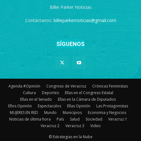
Billie Parker Noticias
Contáctanos:
billieparkernoticias@gmail.com
SÍGUENOS
Agenda #Opinión
Congreso de Veracruz
Crónicas Feministas
Cultura
Deportes
Ellas en el Congreso Estatal
Ellas en el Senado
Ellas en la Cámara de Diputados
Ellos Opinión
Espectaculos
Ellas Opinión
Las Protagonistas
MUJERES EN RED
Mundo
Municipios
Economia y Negocios
Noticias de última hora
País
Salud
Sociedad
Veracruz 1
Veracruz 2
Veracruz 3
Video
© Estrategias en la Nube