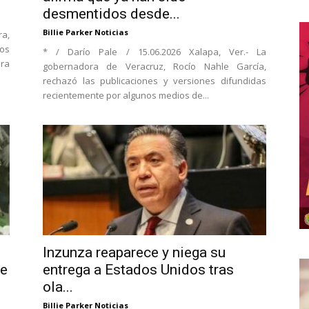
desmentidos desde...
Billie Parker Noticias
a,
os
* / Darío Pale / 15.06.2026 Xalapa, Ver.- La
ra
gobernadora de Veracruz, Rocío Nahle García,
rechazó las publicaciones y versiones difundidas
recientemente por algunos medios de...
Inzunza reaparece y niega su
te
entrega a Estados Unidos tras
ola...
Billie Parker Noticias