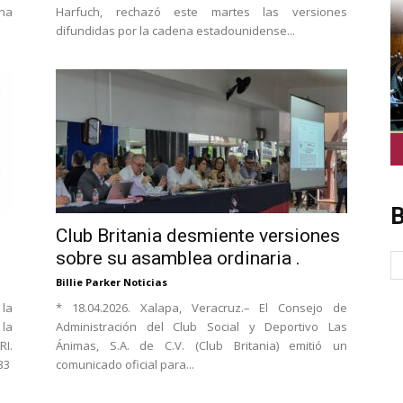
ena
Harfuch, rechazó este martes las versiones
difundidas por la cadena estadounidense...
B
Club Britania desmiente versiones
sobre su asamblea ordinaria .
Billie Parker Noticias
 la
* 18.04.2026. Xalapa, Veracruz.– El Consejo de
la
Administración del Club Social y Deportivo Las
I.
Ánimas, S.A. de C.V. (Club Britania) emitió un
33
comunicado oficial para...