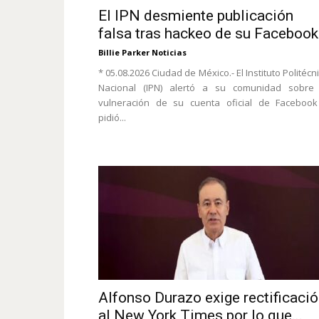
El IPN desmiente publicación
falsa tras hackeo de su Facebook
Billie Parker Noticias
* 05.08.2026 Ciudad de México.- El Instituto Politécn
Nacional (IPN) alertó a su comunidad sobre 
vulneración de su cuenta oficial de Facebook
pidió...
Alfonso Durazo exige rectificaci
al New York Times por lo que...