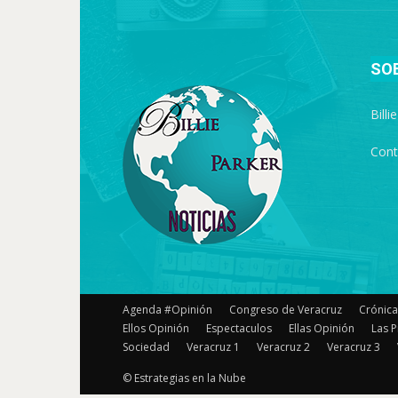
SO
Billi
Cont
Agenda #Opinión
Congreso de Veracruz
Crónica
Ellos Opinión
Espectaculos
Ellas Opinión
Las P
Sociedad
Veracruz 1
Veracruz 2
Veracruz 3
© Estrategias en la Nube