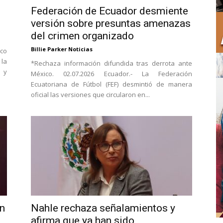
Federación de Ecuador desmiente
versión sobre presuntas amenazas
del crimen organizado
Billie Parker Noticias
ico
la
*Rechaza información difundida tras derrota ante
 y
México. 02.07.2026 Ecuador.- La Federación
Ecuatoriana de Fútbol (FEF) desmintió de manera
oficial las versiones que circularon en...
ón
Nahle rechaza señalamientos y
afirma que ya han sido