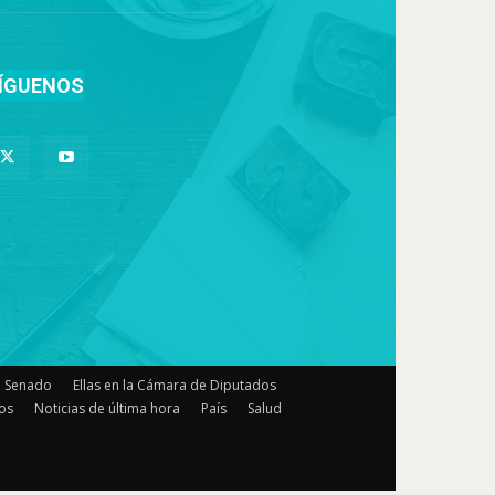
ÍGUENOS
el Senado
Ellas en la Cámara de Diputados
os
Noticias de última hora
País
Salud