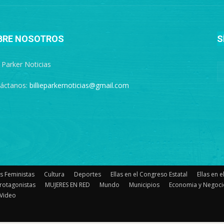
BRE NOSOTROS
S
e Parker Noticias
áctanos:
billieparkernoticias@gmail.com
s Feministas
Cultura
Deportes
Ellas en el Congreso Estatal
Ellas en 
rotagonistas
MUJERES EN RED
Mundo
Municipios
Economia y Negoci
Video