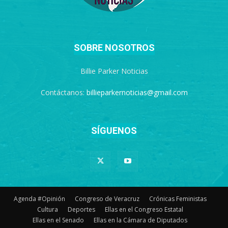
SOBRE NOSOTROS
Billie Parker Noticias
Contáctanos:
billieparkernoticias@gmail.com
SÍGUENOS
Agenda #Opinión
Congreso de Veracruz
Crónicas Feministas
Cultura
Deportes
Ellas en el Congreso Estatal
Ellas en el Senado
Ellas en la Cámara de Diputados