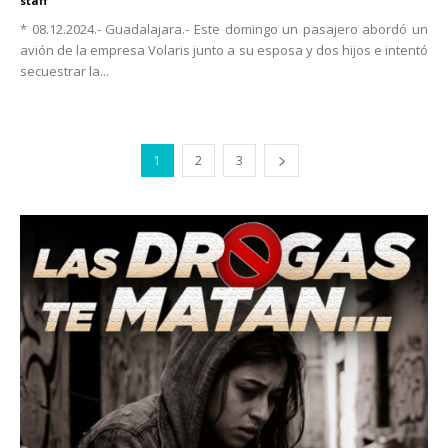
staff
* 08.12.2024.- Guadalajara.- Este domingo un pasajero abordó un
avión de la empresa Volaris junto a su esposa y dos hijos e intentó
secuestrar la...
1
2
3