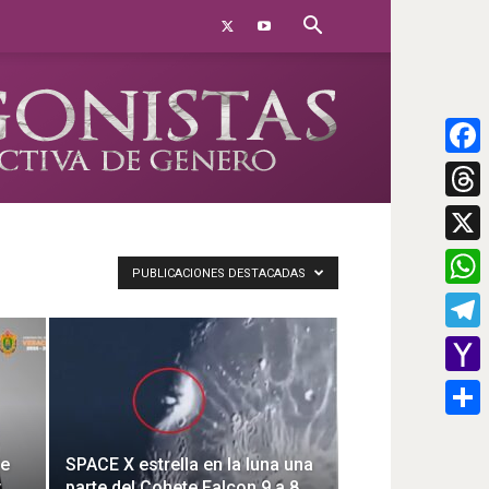
Face
Threa
X
PUBLICACIONES DESTACADAS
What
Teleg
Yahoo
Mail
Compa
de
SPACE X estrella en la luna una
y
parte del Cohete Falcon 9 a 8