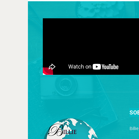
SO
Billi