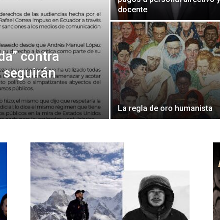
docente
da” contra
e seguirán
La regla de oro humanista